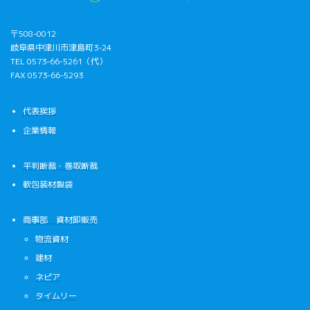
〒508-0012
岐阜県中津川市津島町3-24
TEL 0573-66-5261（代）
FAX 0573-66-5293
代表挨拶
企業情報
平判断裁・巻取断裁
軟包装材製袋
商事部 資材卸販売
物流資材
建材
ネピア
タイムリー