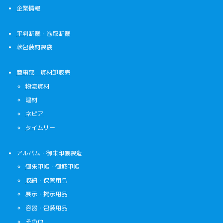
企業情報
平判断裁・巻取断裁
軟包装材製袋
商事部 資材卸販売
物流資材
建材
ネピア
タイムリー
アルバム・御朱印帳製造
御朱印帳・御城印帳
収納・保管用品
展示・掲示用品
容器・包装用品
その他