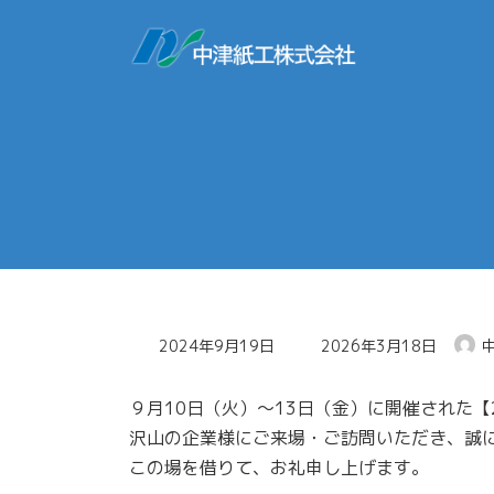
コ
ナ
ン
ビ
テ
ゲ
ン
ー
ツ
シ
へ
ョ
ス
ン
キ
に
ッ
移
プ
動
最
2024年9月19日
2026年3月18日
終
更
９月10日（火）～13日（金）に開催された【
新
日
沢山の企業様にご来場・ご訪問いただき、誠
時
この場を借りて、お礼申し上げます。
: