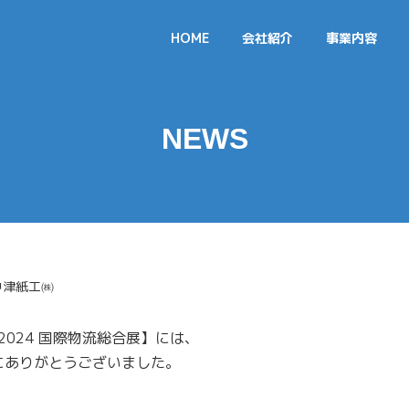
HOME
会社紹介
事業内容
代表挨拶
平判断裁・巻取断裁
品質・食品安全方針
軟包装材製袋
NEWS
会社情報
商事部 資材卸販売
アルバム・御朱印帳製
中津紙工㈱
2024 国際物流総合展】には、
にありがとうございました。