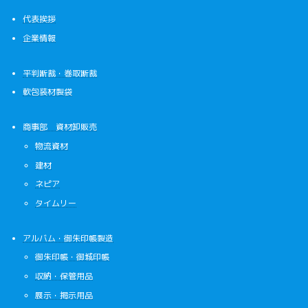
代表挨拶
企業情報
平判断裁・巻取断裁
軟包装材製袋
商事部 資材卸販売
物流資材
建材
ネピア
タイムリー
アルバム・御朱印帳製造
御朱印帳・御城印帳
収納・保管用品
展示・掲示用品